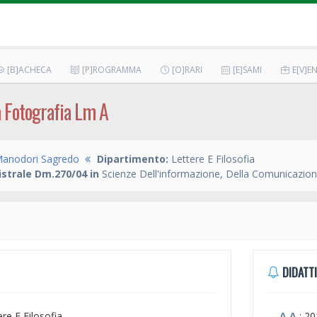
[B]ACHECA
[P]ROGRAMMA
[O]RARI
[E]SAMI
E[V]EN
a Fotografia Lm A
Manodori Sagredo
Dipartimento:
Lettere E Filosofia
strale Dm.270/04 in
Scienze Dell'informazione, Della Comunicazione
DIDATTI
ere E Filosofia
A.A.
: 2