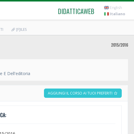
English
DIDATTICAWEB
Italiano
TI
[F]ILES
2015/2016
 E Dell'editoria
AGGIUNGI IL CORSO AI TUOI PREFERITI
CA:
015/2016