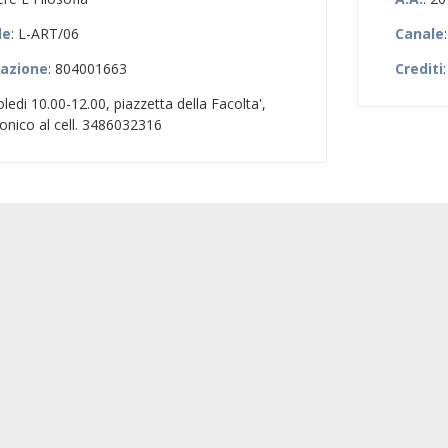
le
: L-ART/06
Canale
zazione
: 804001663
Crediti
:
ledi 10.00-12.00, piazzetta della Facolta',
fonico al cell. 3486032316