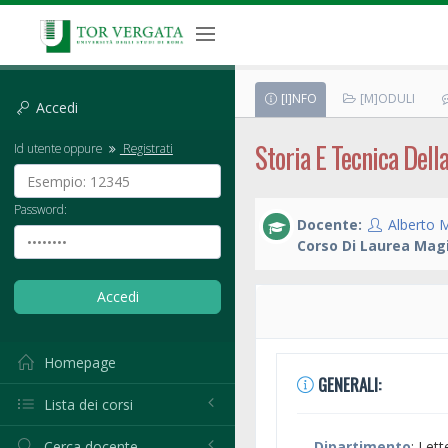
[I]NFO
[M]ODULI
Accedi
Storia E Tecnica Dell
Id utente oppure
Registrati
Password:
Docente:
Alberto 
Corso Di Laurea Magi
Homepage
GENERALI:
Lista dei corsi
Cerca docente
Dipartimento
: Lett