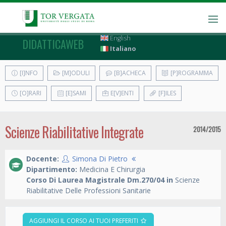
English
DIDATTICAWEB
Italiano
[I]NFO
[M]ODULI
[B]ACHECA
[P]ROGRAMMA
[O]RARI
[E]SAMI
E[V]ENTI
[F]ILES
Scienze Riabilitative Integrate
2014/2015
Docente:
Simona Di Pietro
Dipartimento:
Medicina E Chirurgia
Corso Di Laurea Magistrale Dm.270/04 in
Scienze
Riabilitative Delle Professioni Sanitarie
AGGIUNGI IL CORSO AI TUOI PREFERITI