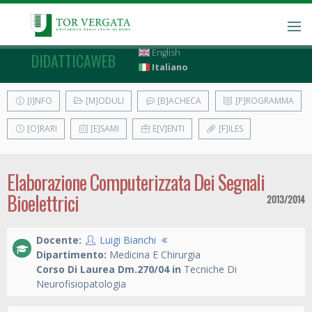
English
DIDATTICAWEB
Italiano
[I]NFO
[M]ODULI
[B]ACHECA
[P]ROGRAMMA
[O]RARI
[E]SAMI
E[V]ENTI
[F]ILES
Elaborazione Computerizzata Dei Segnali
Bioelettrici
2013/2014
Docente:
Luigi Bianchi
Dipartimento:
Medicina E Chirurgia
Corso Di Laurea Dm.270/04 in
Tecniche Di
Neurofisiopatologia