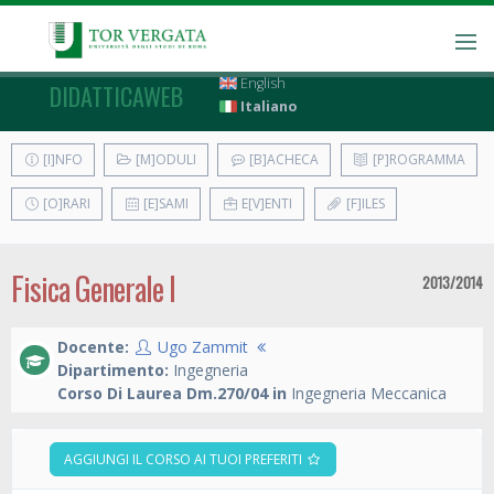
English
DIDATTICAWEB
Italiano
[I]NFO
[M]ODULI
[B]ACHECA
[P]ROGRAMMA
[O]RARI
[E]SAMI
E[V]ENTI
[F]ILES
Fisica Generale I
2013/2014
Docente:
Ugo Zammit
Dipartimento:
Ingegneria
Corso Di Laurea Dm.270/04 in
Ingegneria Meccanica
AGGIUNGI IL CORSO AI TUOI PREFERITI