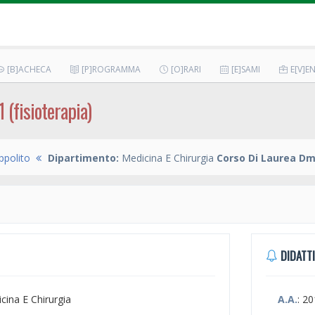
[B]ACHECA
[P]ROGRAMMA
[O]RARI
[E]SAMI
E[V]EN
1 (fisioterapia)
ppolito
Dipartimento:
Medicina E Chirurgia
Corso Di Laurea Dm
DIDATTI
icina E Chirurgia
A.A.
: 2