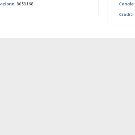
zazione
: 8059168
Canale
Crediti
: