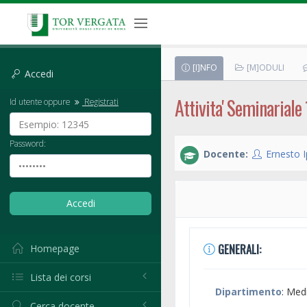
[I]NFO
[M]ODULI
Accedi
Attivita' Seminariale 
Id utente oppure
Registrati
Password:
Docente:
Ernesto I
GENERALI:
Homepage
Lista dei corsi
Dipartimento
: Med
Cerca docente