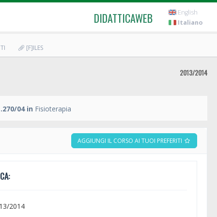
English
DIDATTICAWEB
Italiano
TI
[F]ILES
2013/2014
.270/04 in
Fisioterapia
AGGIUNGI IL CORSO AI TUOI PREFERITI
CA:
013/2014