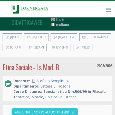
English
DIDATTICAWEB
Italiano
[I]NFO
[M]ODULI
[B]ACHECA
[P]ROGRAMMA
[O]RARI
[E]SAMI
E[V]ENTI
[F]ILES
Etica Sociale - Ls Mod. B
2007/2008
Docente:
Stefano Semplici
Dipartimento:
Lettere E Filosofia
Corso Di Laurea Specialistica Dm.509/99 in
Filosofia
Teoretica, Morale, Politica Ed Estetica
AGGIUNGI IL CORSO AI TUOI PREFERITI