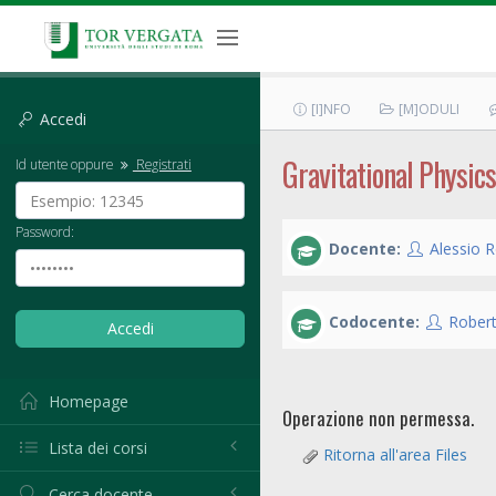
[I]NFO
[M]ODULI
Accedi
Gravitational Physics
Id utente oppure
Registrati
Password:
Docente:
Alessio R
Codocente:
Rober
Homepage
Operazione non permessa.
Lista dei corsi
Ritorna all'area Files
Cerca docente