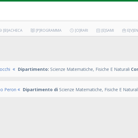
[B]ACHECA
[P]ROGRAMMA
[O]RARI
[E]SAMI
E[V]EN
occhi
Dipartimento:
Scienze Matematiche, Fisiche E Naturali
Cor
to Peron
Dipartimento di
Scienze Matematiche, Fisiche E Natural