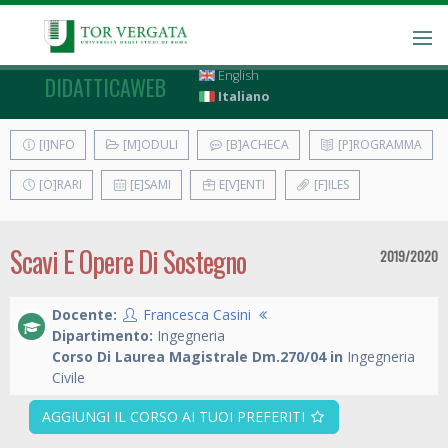
English
DIDATTICAWEB
Italiano
[I]NFO
[M]ODULI
[B]ACHECA
[P]ROGRAMMA
[O]RARI
[E]SAMI
E[V]ENTI
[F]ILES
Scavi E Opere Di Sostegno
2019/2020
Docente:
Francesca Casini
Dipartimento:
Ingegneria
Corso Di Laurea Magistrale Dm.270/04 in
Ingegneria
Civile
AGGIUNGI IL CORSO AI TUOI PREFERITI