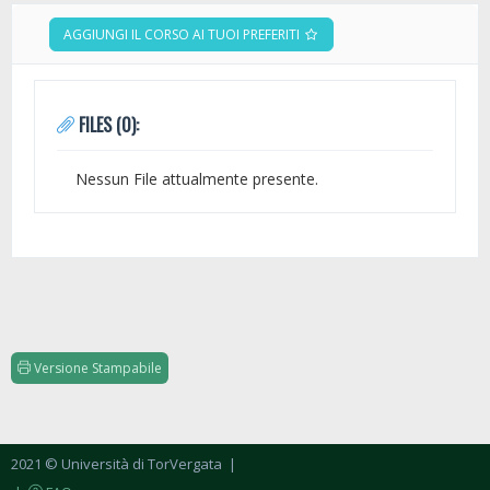
AGGIUNGI IL CORSO AI TUOI PREFERITI
FILES (0):
Nessun File attualmente presente.
Versione Stampabile
2021 © Università di TorVergata
|