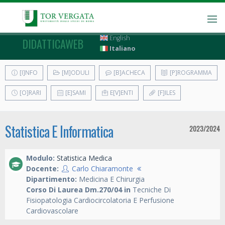
English
DIDATTICAWEB
Italiano
[I]NFO
[M]ODULI
[B]ACHECA
[P]ROGRAMMA
[O]RARI
[E]SAMI
E[V]ENTI
[F]ILES
Statistica E Informatica
2023/2024
Modulo:
Statistica Medica
Docente:
Carlo Chiaramonte
Dipartimento:
Medicina E Chirurgia
Corso Di Laurea Dm.270/04 in
Tecniche Di
Fisiopatologia Cardiocircolatoria E Perfusione
Cardiovascolare