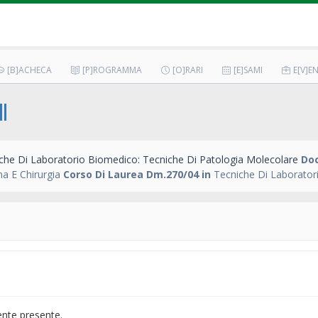
[B]ACHECA
[P]ROGRAMMA
[O]RARI
[E]SAMI
E[V]EN
II
che Di Laboratorio Biomedico: Tecniche Di Patologia Molecolare
Do
a E Chirurgia
Corso Di Laurea Dm.270/04 in
Tecniche Di Laborator
ente presente.