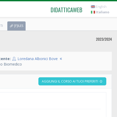
English
DIDATTICAWEB
Italiano
TI
[F]ILES
2023/2024
cente:
Loredana Albonici Bove
io Biomedico
AGGIUNGI IL CORSO AI TUOI PREFERITI