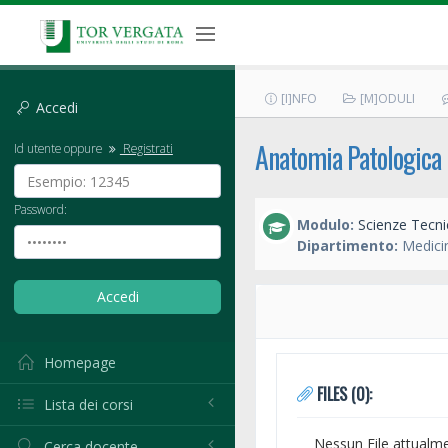
[I]NFO
[M]ODULI
Accedi
Anatomia Patologica 
Id utente oppure
Registrati
Password:
Modulo:
Scienze Tecni
Dipartimento:
Medicin
Homepage
FILES (0):
Lista dei corsi
Nessun File attualm
Cerca docente