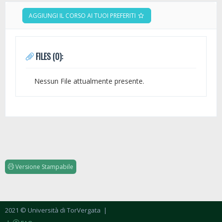
AGGIUNGI IL CORSO AI TUOI PREFERITI
FILES (0):
Nessun File attualmente presente.
Versione Stampabile
2021 © Università di TorVergata
|