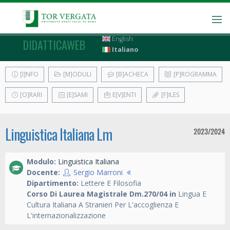
English
DIDATTICAWEB
Italiano
[I]NFO
[M]ODULI
[B]ACHECA
[P]ROGRAMMA
[O]RARI
[E]SAMI
E[V]ENTI
[F]ILES
Linguistica Italiana Lm
2023/2024
Modulo:
Linguistica Italiana
Docente:
Sergio Marroni
Dipartimento:
Lettere E Filosofia
Corso Di Laurea Magistrale Dm.270/04 in
Lingua E
Cultura Italiana A Stranieri Per L'accoglienza E
L'internazionalizzazione