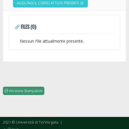
AGGIUNGI IL CORSO AI TUOI PREFERITI
FILES (0):
Nessun File attualmente presente.
Versione Stampabile
2021 © Università di TorVergata
|