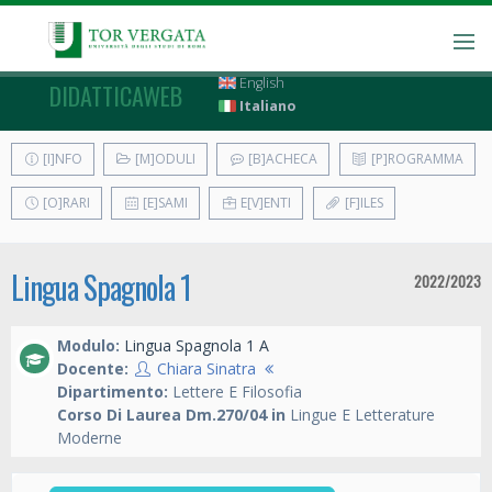
English
DIDATTICAWEB
Italiano
[I]NFO
[M]ODULI
[B]ACHECA
[P]ROGRAMMA
[O]RARI
[E]SAMI
E[V]ENTI
[F]ILES
Lingua Spagnola 1
2022/2023
Modulo:
Lingua Spagnola 1 A
Docente:
Chiara Sinatra
Dipartimento:
Lettere E Filosofia
Corso Di Laurea Dm.270/04 in
Lingue E Letterature
Moderne