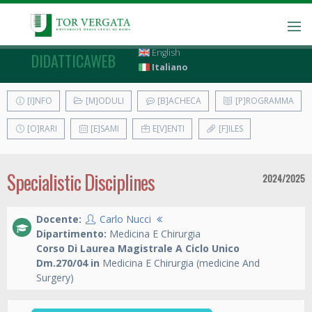
English
DIDATTICAWEB
Italiano
[I]NFO
[M]ODULI
[B]ACHECA
[P]ROGRAMMA
[O]RARI
[E]SAMI
E[V]ENTI
[F]ILES
Specialistic Disciplines
2024/2025
Docente:
Carlo Nucci
Dipartimento:
Medicina E Chirurgia
Corso Di Laurea Magistrale A Ciclo Unico
Dm.270/04 in
Medicina E Chirurgia (medicine And
Surgery)