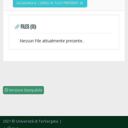
AGGIUNGI IL CORSO AI TUOI PREFERITI
FILES (0):
Nessun File attualmente presente.
Versione Stampabile
2021 © Università di TorVergata
|