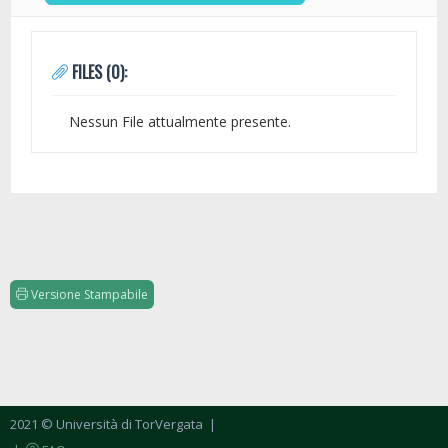
FILES (0):
Nessun File attualmente presente.
Versione Stampabile
2021 © Università di TorVergata
|