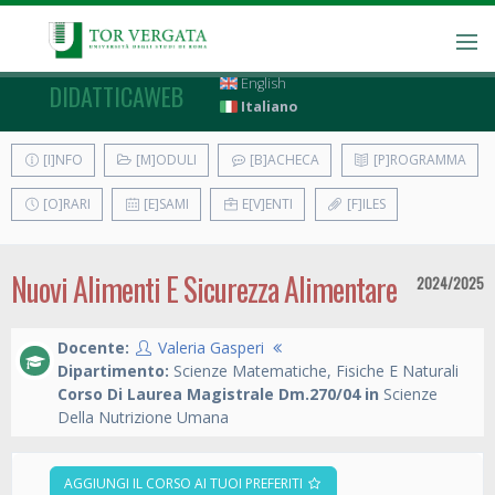
English
DIDATTICAWEB
Italiano
[I]NFO
[M]ODULI
[B]ACHECA
[P]ROGRAMMA
[O]RARI
[E]SAMI
E[V]ENTI
[F]ILES
Nuovi Alimenti E Sicurezza Alimentare
2024/2025
Docente:
Valeria Gasperi
Dipartimento:
Scienze Matematiche, Fisiche E Naturali
Corso Di Laurea Magistrale Dm.270/04 in
Scienze
Della Nutrizione Umana
AGGIUNGI IL CORSO AI TUOI PREFERITI