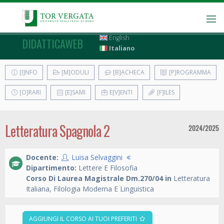
English
DIDATTICAWEB
Italiano
[I]NFO
[M]ODULI
[B]ACHECA
[P]ROGRAMMA
[O]RARI
[E]SAMI
E[V]ENTI
[F]ILES
Letteratura Spagnola 2
2024/2025
Docente:
Luisa Selvaggini
Dipartimento:
Lettere E Filosofia
Corso Di Laurea Magistrale Dm.270/04 in
Letteratura
Italiana, Filologia Moderna E Linguistica
AGGIUNGI IL CORSO AI TUOI PREFERITI