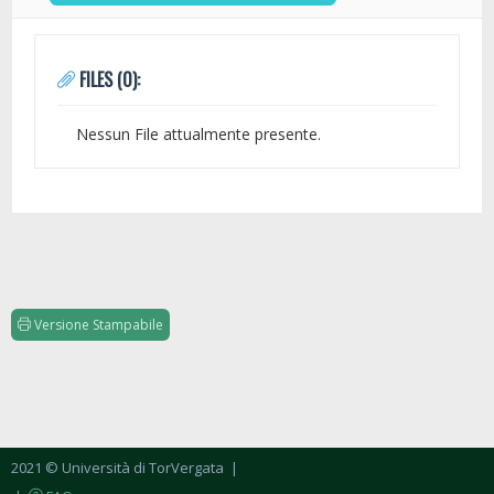
FILES (0):
Nessun File attualmente presente.
Versione Stampabile
2021 © Università di TorVergata
|