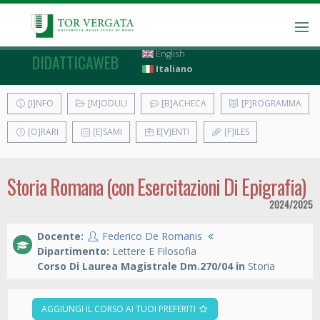
English
DIDATTICAWEB
Italiano
[I]NFO
[M]ODULI
[B]ACHECA
[P]ROGRAMMA
[O]RARI
[E]SAMI
E[V]ENTI
[F]ILES
Storia Romana (con Esercitazioni Di Epigrafia)
2024/2025
Docente:
Federico De Romanis
Dipartimento:
Lettere E Filosofia
Corso Di Laurea Magistrale Dm.270/04 in
Storia
AGGIUNGI IL CORSO AI TUOI PREFERITI