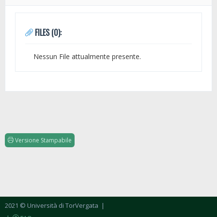
FILES (0):
Nessun File attualmente presente.
Versione Stampabile
2021 © Università di TorVergata
|