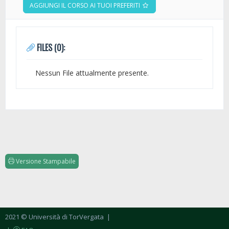
AGGIUNGI IL CORSO AI TUOI PREFERITI
FILES (0):
Nessun File attualmente presente.
Versione Stampabile
2021 © Università di TorVergata
|