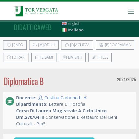
English
DIDATTICAWEB
Italiano
[I]NFO
[M]ODULI
[B]ACHECA
[P]ROGRAMMA
[O]RARI
[E]SAMI
E[V]ENTI
[F]ILES
Diplomatica B
2024/2025
Docente:
Cristina Carbonetti
Dipartimento:
Lettere E Filosofia
Corso Di Laurea Magistrale A Ciclo Unico
Dm.270/04 in
Conservazione E Restauro Dei Beni
Culturali - Pfp5