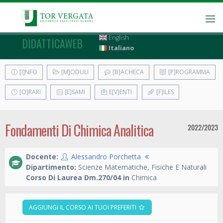
English
DIDATTICAWEB
Italiano
[I]NFO
[M]ODULI
[B]ACHECA
[P]ROGRAMMA
[O]RARI
[E]SAMI
E[V]ENTI
[F]ILES
Fondamenti Di Chimica Analitica
2022/2023
Docente:
Alessandro Porchetta
Dipartimento:
Scienze Matematiche, Fisiche E Naturali
Corso Di Laurea Dm.270/04 in
Chimica
AGGIUNGI IL CORSO AI TUOI PREFERITI