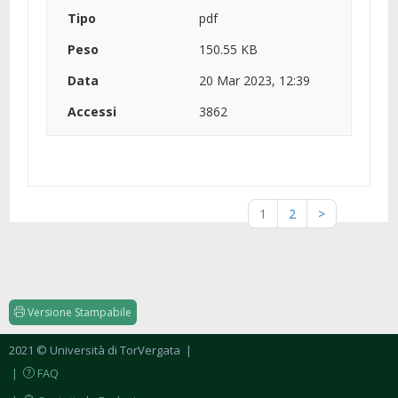
pdf
150.55 KB
20 Mar 2023, 12:39
3862
1
2
>
Versione Stampabile
2021 © Università di TorVergata
|
|
FAQ