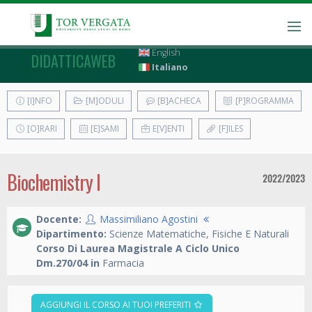
English
DIDATTICAWEB
Italiano
[I]NFO
[M]ODULI
[B]ACHECA
[P]ROGRAMMA
[O]RARI
[E]SAMI
E[V]ENTI
[F]ILES
Biochemistry I
2022/2023
Docente:
Massimiliano Agostini
Dipartimento:
Scienze Matematiche, Fisiche E Naturali
Corso Di Laurea Magistrale A Ciclo Unico
Dm.270/04 in
Farmacia
AGGIUNGI IL CORSO AI TUOI PREFERITI