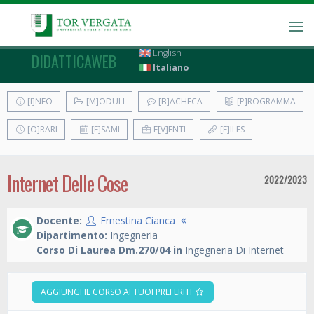
English
DIDATTICAWEB
Italiano
[I]NFO
[M]ODULI
[B]ACHECA
[P]ROGRAMMA
[O]RARI
[E]SAMI
E[V]ENTI
[F]ILES
Internet Delle Cose
2022/2023
Docente:
Ernestina Cianca
Dipartimento:
Ingegneria
Corso Di Laurea Dm.270/04 in
Ingegneria Di Internet
AGGIUNGI IL CORSO AI TUOI PREFERITI