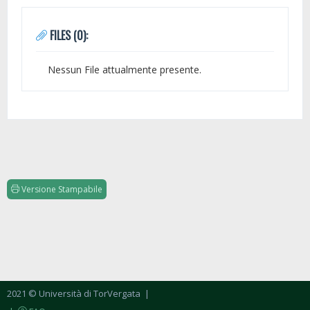
FILES (0):
Nessun File attualmente presente.
Versione Stampabile
2021 © Università di TorVergata
|