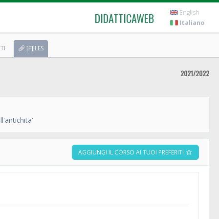
English
DIDATTICAWEB
Italiano
TI
[F]ILES
2021/2022
l'antichita'
AGGIUNGI IL CORSO AI TUOI PREFERITI