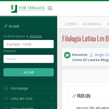
[I]NFO
[M]ODULI
Accedi
Filologia Latina Lm B
Id utente oppure
Registrati
Password:
Docente:
Sergio Ca
Corso Di Laurea Magi
Homepage
FILES (0):
Lista dei corsi
Nessun File attualm
Cerca docente