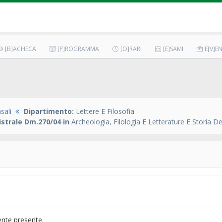
[B]ACHECA
[P]ROGRAMMA
[O]RARI
[E]SAMI
E[V]EN
sali
Dipartimento:
Lettere E Filosofia
strale Dm.270/04 in
Archeologia, Filologia E Letterature E Storia Del
ente presente.