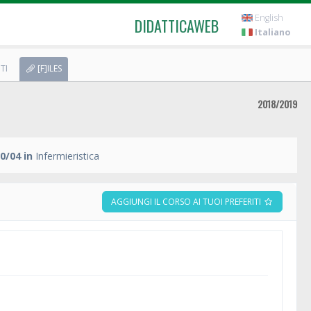
English
DIDATTICAWEB
Italiano
TI
[F]ILES
2018/2019
0/04 in
Infermieristica
AGGIUNGI IL CORSO AI TUOI PREFERITI