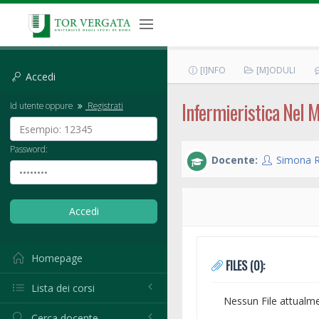
[I]NFO
[M]ODULI
Accedi
Infermieristica Nel M
Id utente oppure
Registrati
Password:
Docente:
Simona R
Homepage
FILES (0):
Lista dei corsi
Nessun File attualm
Cerca docente