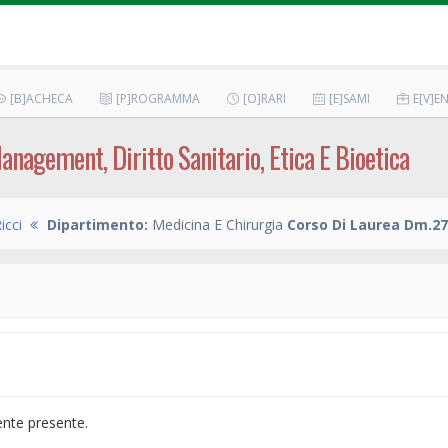
[B]ACHECA
[P]ROGRAMMA
[O]RARI
[E]SAMI
E[V]EN
anagement, Diritto Sanitario, Etica E Bioetica
icci
Dipartimento:
Medicina E Chirurgia
Corso Di Laurea Dm.27
ente presente.