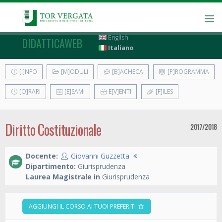
English
DIDATTICAWEB
Italiano
[I]NFO
[M]ODULI
[B]ACHECA
[P]ROGRAMMA
[O]RARI
[E]SAMI
E[V]ENTI
[F]ILES
Diritto Costituzionale
2017/2018
Docente:
Giovanni Guzzetta
Dipartimento:
Giurisprudenza
Laurea Magistrale in
Giurisprudenza
AGGIUNGI IL CORSO AI TUOI PREFERITI