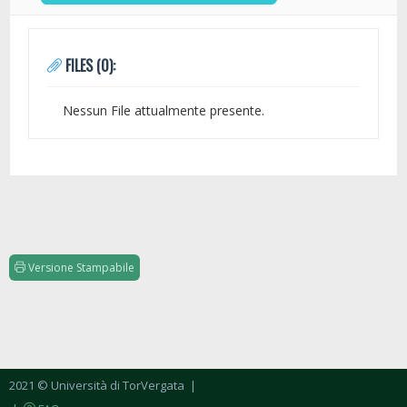
FILES (0):
Nessun File attualmente presente.
Versione Stampabile
2021 © Università di TorVergata
|