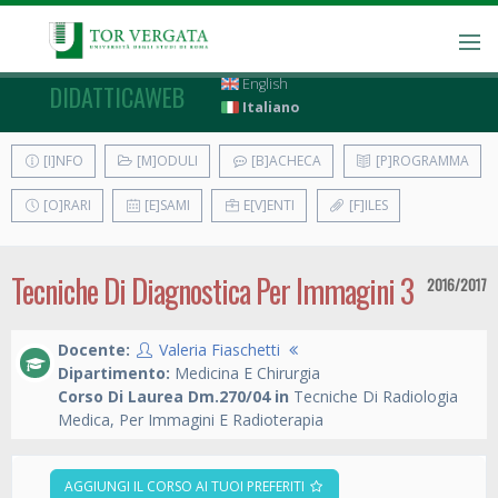
English
DIDATTICAWEB
Italiano
[I]NFO
[M]ODULI
[B]ACHECA
[P]ROGRAMMA
[O]RARI
[E]SAMI
E[V]ENTI
[F]ILES
Tecniche Di Diagnostica Per Immagini 3
2016/2017
Docente:
Valeria Fiaschetti
Dipartimento:
Medicina E Chirurgia
Corso Di Laurea Dm.270/04 in
Tecniche Di Radiologia
Medica, Per Immagini E Radioterapia
AGGIUNGI IL CORSO AI TUOI PREFERITI