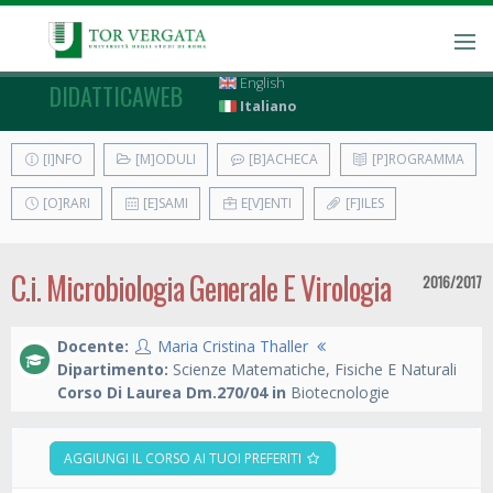
English
DIDATTICAWEB
Italiano
[I]NFO
[M]ODULI
[B]ACHECA
[P]ROGRAMMA
[O]RARI
[E]SAMI
E[V]ENTI
[F]ILES
C.i. Microbiologia Generale E Virologia
2016/2017
Docente:
Maria Cristina Thaller
Dipartimento:
Scienze Matematiche, Fisiche E Naturali
Corso Di Laurea Dm.270/04 in
Biotecnologie
AGGIUNGI IL CORSO AI TUOI PREFERITI