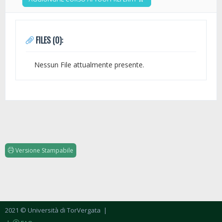
FILES (0):
Nessun File attualmente presente.
Versione Stampabile
2021 © Università di TorVergata
|