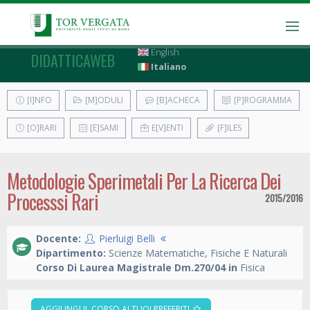
English
DIDATTICAWEB
Italiano
[I]NFO
[M]ODULI
[B]ACHECA
[P]ROGRAMMA
[O]RARI
[E]SAMI
E[V]ENTI
[F]ILES
Metodologie Sperimetali Per La Ricerca Dei
Processsi Rari
2015/2016
Docente:
Pierluigi Belli
Dipartimento:
Scienze Matematiche, Fisiche E Naturali
Corso Di Laurea Magistrale Dm.270/04 in
Fisica
AGGIUNGI IL CORSO AI TUOI PREFERITI