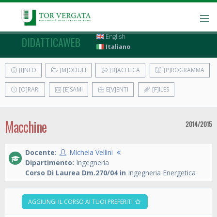
English
DIDATTICAWEB
Italiano
[I]NFO
[M]ODULI
[B]ACHECA
[P]ROGRAMMA
[O]RARI
[E]SAMI
E[V]ENTI
[F]ILES
Macchine
2014/2015
Docente:
Michela Vellini
Dipartimento:
Ingegneria
Corso Di Laurea Dm.270/04 in
Ingegneria Energetica
AGGIUNGI IL CORSO AI TUOI PREFERITI