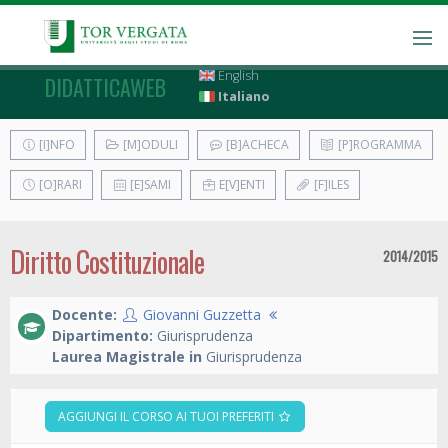
English
DIDATTICAWEB
Italiano
[I]NFO
[M]ODULI
[B]ACHECA
[P]ROGRAMMA
[O]RARI
[E]SAMI
E[V]ENTI
[F]ILES
Diritto Costituzionale
2014/2015
Docente:
Giovanni Guzzetta
Dipartimento:
Giurisprudenza
Laurea Magistrale in
Giurisprudenza
AGGIUNGI IL CORSO AI TUOI PREFERITI