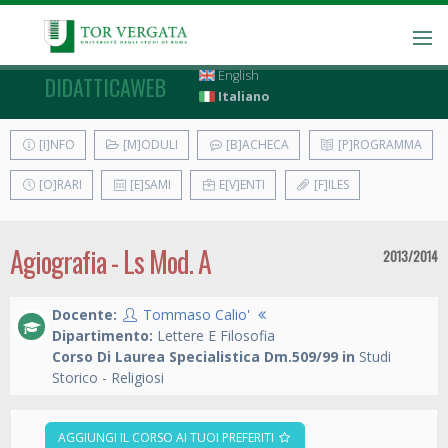
English
DIDATTICAWEB
Italiano
[I]NFO
[M]ODULI
[B]ACHECA
[P]ROGRAMMA
[O]RARI
[E]SAMI
E[V]ENTI
[F]ILES
Agiografia - Ls Mod. A
2013/2014
Docente:
Tommaso Calio'
Dipartimento:
Lettere E Filosofia
Corso Di Laurea Specialistica Dm.509/99 in
Studi
Storico - Religiosi
AGGIUNGI IL CORSO AI TUOI PREFERITI