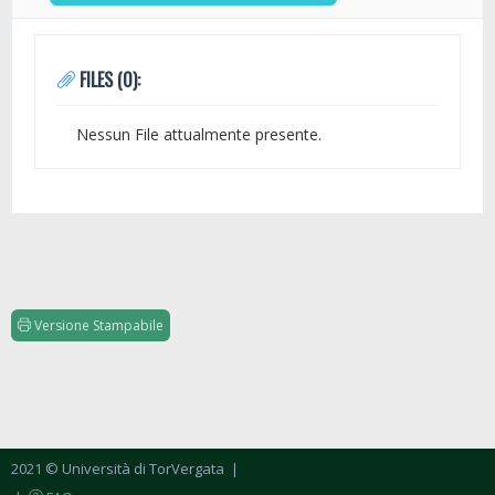
FILES (0):
Nessun File attualmente presente.
Versione Stampabile
2021 © Università di TorVergata
|