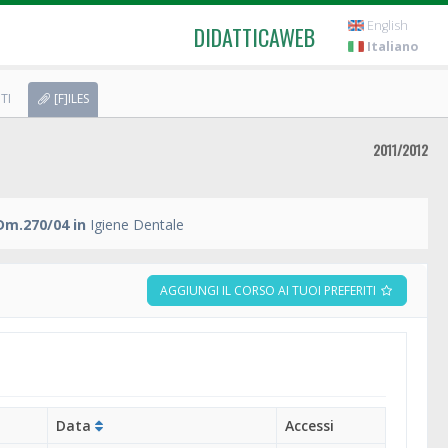
English
DIDATTICAWEB
Italiano
TI
[F]ILES
2011/2012
Dm.270/04 in
Igiene Dentale
AGGIUNGI IL CORSO AI TUOI PREFERITI
Data
Accessi