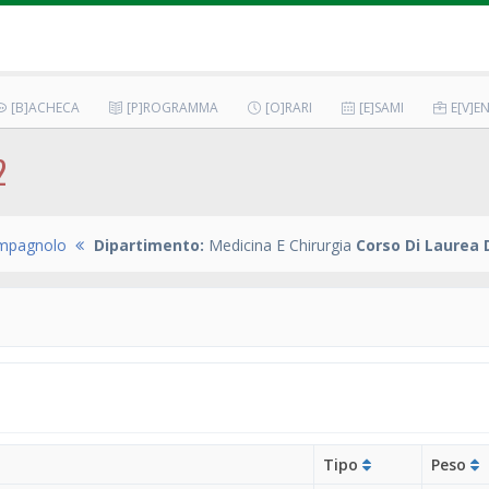
[B]ACHECA
[P]ROGRAMMA
[O]RARI
[E]SAMI
E[V]EN
2
mpagnolo
Dipartimento:
Medicina E Chirurgia
Corso Di Laurea 
Tipo
Peso