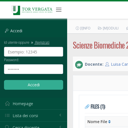
[I]NFO
[M]ODULI
Accedi
Scienze Biomediche 
Id utente oppure
Registrati
Password:
Docente:
Luisa Ca
Homepage
FILES (1):
Lista dei corsi
Nome File
Cerca docente