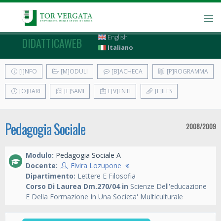
English
DIDATTICAWEB
Italiano
[I]NFO
[M]ODULI
[B]ACHECA
[P]ROGRAMMA
[O]RARI
[E]SAMI
E[V]ENTI
[F]ILES
Pedagogia Sociale
2008/2009
Modulo:
Pedagogia Sociale A
Docente:
Elvira Lozupone
Dipartimento:
Lettere E Filosofia
Corso Di Laurea Dm.270/04 in
Scienze Dell'educazione
E Della Formazione In Una Societa' Multiculturale