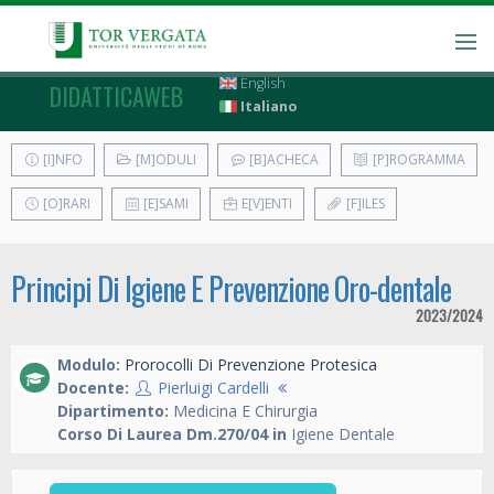
English
DIDATTICAWEB
Italiano
[I]NFO
[M]ODULI
[B]ACHECA
[P]ROGRAMMA
[O]RARI
[E]SAMI
E[V]ENTI
[F]ILES
Principi Di Igiene E Prevenzione Oro-dentale
2023/2024
Modulo:
Prorocolli Di Prevenzione Protesica
Docente:
Pierluigi Cardelli
Dipartimento:
Medicina E Chirurgia
Corso Di Laurea Dm.270/04 in
Igiene Dentale