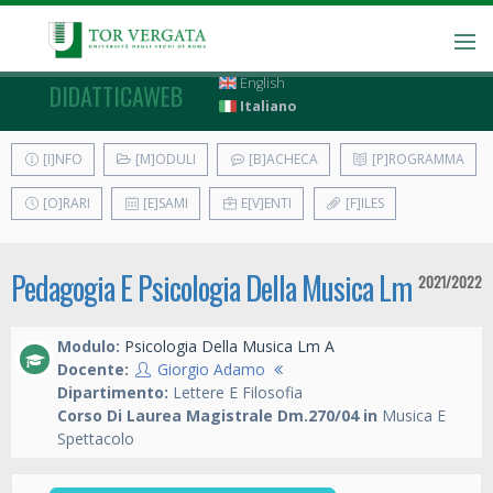
English
DIDATTICAWEB
Italiano
[I]NFO
[M]ODULI
[B]ACHECA
[P]ROGRAMMA
[O]RARI
[E]SAMI
E[V]ENTI
[F]ILES
Pedagogia E Psicologia Della Musica Lm
2021/2022
Modulo:
Psicologia Della Musica Lm A
Docente:
Giorgio Adamo
Dipartimento:
Lettere E Filosofia
Corso Di Laurea Magistrale Dm.270/04 in
Musica E
Spettacolo