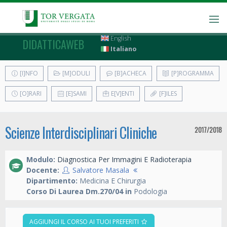
English
DIDATTICAWEB
Italiano
[I]NFO
[M]ODULI
[B]ACHECA
[P]ROGRAMMA
[O]RARI
[E]SAMI
E[V]ENTI
[F]ILES
Scienze Interdisciplinari Cliniche
2017/2018
Modulo:
Diagnostica Per Immagini E Radioterapia
Docente:
Salvatore Masala
Dipartimento:
Medicina E Chirurgia
Corso Di Laurea Dm.270/04 in
Podologia
AGGIUNGI IL CORSO AI TUOI PREFERITI