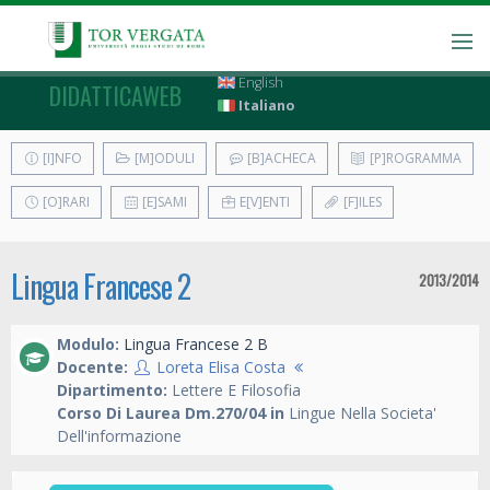
English
DIDATTICAWEB
Italiano
[I]NFO
[M]ODULI
[B]ACHECA
[P]ROGRAMMA
[O]RARI
[E]SAMI
E[V]ENTI
[F]ILES
Lingua Francese 2
2013/2014
Modulo:
Lingua Francese 2 B
Docente:
Loreta Elisa Costa
Dipartimento:
Lettere E Filosofia
Corso Di Laurea Dm.270/04 in
Lingue Nella Societa'
Dell'informazione