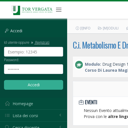
[I]NFO
[M]ODULI
Accedi
C.i. Metabolismo E D
Id utente oppure
Registrati
Password:
Modulo:
Drug Design 
Corso Di Laurea Magi
EVENTI
Homepage
Nessun Evento attualme
Lista dei corsi
Prova con le
altre ling
Cerca docente