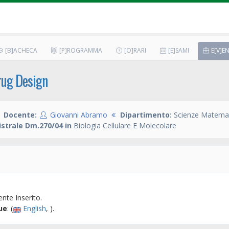
[B]ACHECA
[P]ROGRAMMA
[O]RARI
[E]SAMI
E[V]EN
rug Design
1
Docente:
Giovanni Abramo
Dipartimento:
Scienze Matemati
strale Dm.270/04 in
Biologia Cellulare E Molecolare
nte Inserito.
ue
: (
English
, ).