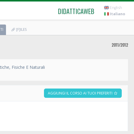
English
DIDATTICAWEB
Italiano
TI
[F]ILES
2011/2012
che, Fisiche E Naturali
AGGIUNGI IL CORSO AI TUOI PREFERITI