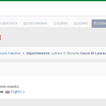
[B]ACHECA
[P]ROGRAMMA
[O]RARI
[E]SAMI
E[V]EN
B
aria Falivene
Dipartimento:
Lettere E Filosofia
Corso Di Laurea
nte Inserito.
ue
: (
English
, ).