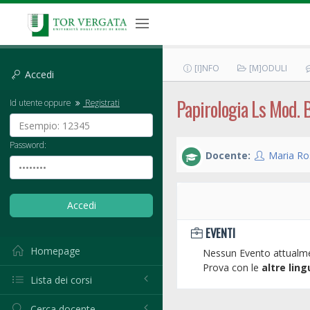
[I]NFO
[M]ODULI
Accedi
Papirologia Ls Mod. 
Id utente oppure
Registrati
Password:
Docente:
Maria Ros
EVENTI
Homepage
Nessun Evento attualme
Prova con le
altre ling
Lista dei corsi
Cerca docente