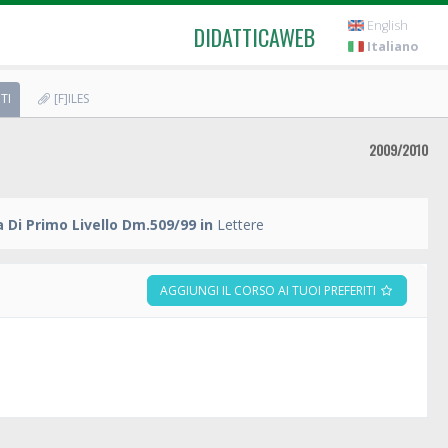
English
DIDATTICAWEB
Italiano
TI
[F]ILES
2009/2010
 Di Primo Livello Dm.509/99 in
Lettere
AGGIUNGI IL CORSO AI TUOI PREFERITI