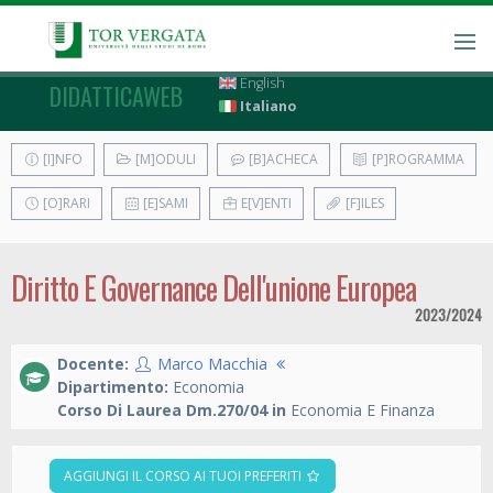
English
DIDATTICAWEB
Italiano
[I]NFO
[M]ODULI
[B]ACHECA
[P]ROGRAMMA
[O]RARI
[E]SAMI
E[V]ENTI
[F]ILES
Diritto E Governance Dell'unione Europea
2023/2024
Docente:
Marco Macchia
Dipartimento:
Economia
Corso Di Laurea Dm.270/04 in
Economia E Finanza
AGGIUNGI IL CORSO AI TUOI PREFERITI