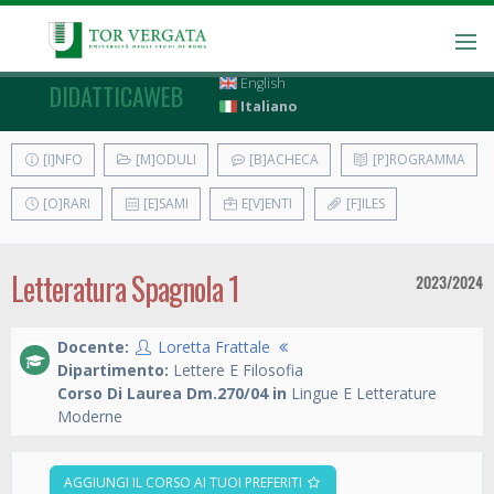
English
DIDATTICAWEB
Italiano
[I]NFO
[M]ODULI
[B]ACHECA
[P]ROGRAMMA
[O]RARI
[E]SAMI
E[V]ENTI
[F]ILES
Letteratura Spagnola 1
2023/2024
Docente:
Loretta Frattale
Dipartimento:
Lettere E Filosofia
Corso Di Laurea Dm.270/04 in
Lingue E Letterature
Moderne
AGGIUNGI IL CORSO AI TUOI PREFERITI