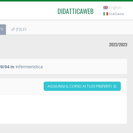
English
DIDATTICAWEB
Italiano
TI
[F]ILES
2022/2023
0/04 in
Infermieristica
AGGIUNGI IL CORSO AI TUOI PREFERITI