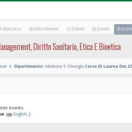
[B]ACHECA
[P]ROGRAMMA
[O]RARI
[E]SAMI
E[V]EN
anagement, Diritto Sanitario, Etica E Bioetica
ove
Dipartimento:
Medicina E Chirurgia
Corso Di Laurea Dm.27
nte Inserito.
ue
: (
English
, ).