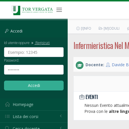
[I]NFO
[M]ODULI
Accedi
Infermieristica Nel M
Id utente oppure
Registrati
Password:
Docente:
Davide B
EVENTI
Homepage
Nessun Evento attualme
Prova con le
altre ling
Lista dei corsi
Cerca docente