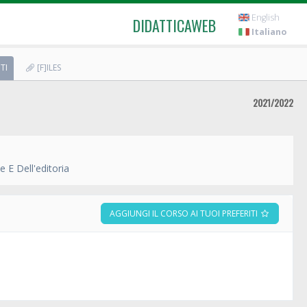
English
DIDATTICAWEB
Italiano
TI
[F]ILES
2021/2022
 E Dell'editoria
AGGIUNGI IL CORSO AI TUOI PREFERITI