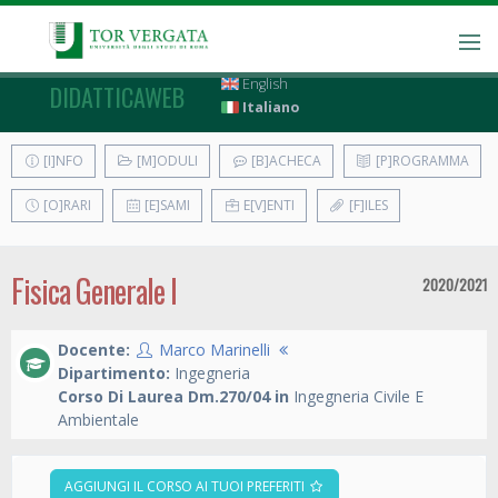
English
DIDATTICAWEB
Italiano
[I]NFO
[M]ODULI
[B]ACHECA
[P]ROGRAMMA
[O]RARI
[E]SAMI
E[V]ENTI
[F]ILES
Fisica Generale I
2020/2021
Docente:
Marco Marinelli
Dipartimento:
Ingegneria
Corso Di Laurea Dm.270/04 in
Ingegneria Civile E
Ambientale
AGGIUNGI IL CORSO AI TUOI PREFERITI