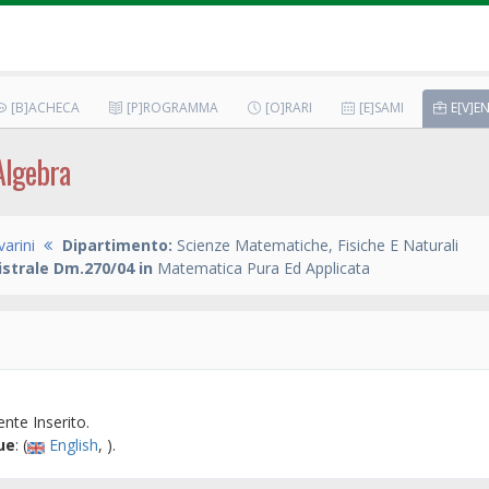
[B]ACHECA
[P]ROGRAMMA
[O]RARI
[E]SAMI
E[V]EN
Algebra
arini
Dipartimento:
Scienze Matematiche, Fisiche E Naturali
strale Dm.270/04 in
Matematica Pura Ed Applicata
nte Inserito.
ue
: (
English
, ).