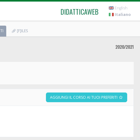
English
DIDATTICAWEB
Italiano
TI
[F]ILES
2020/2021
AGGIUNGI IL CORSO AI TUOI PREFERITI