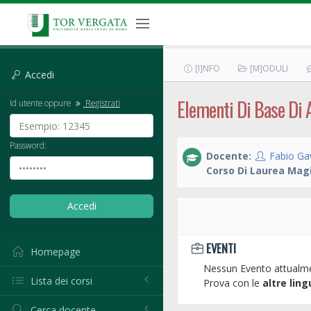
[I]NFO
[M]ODULI
Accedi
Elementi Di Base Di 
Id utente oppure
Registrati
Password:
Docente:
Fabio Gav
Corso Di Laurea Magi
EVENTI
Homepage
Nessun Evento attualme
Lista dei corsi
Prova con le
altre ling
Cerca docente