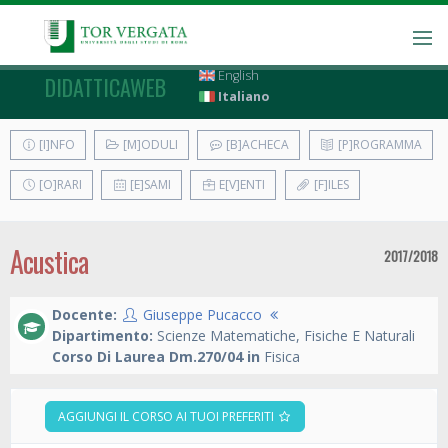
English
DIDATTICAWEB
Italiano
[I]NFO
[M]ODULI
[B]ACHECA
[P]ROGRAMMA
[O]RARI
[E]SAMI
E[V]ENTI
[F]ILES
Acustica
2017/2018
Docente:
Giuseppe Pucacco
Dipartimento:
Scienze Matematiche, Fisiche E Naturali
Corso Di Laurea Dm.270/04 in
Fisica
AGGIUNGI IL CORSO AI TUOI PREFERITI