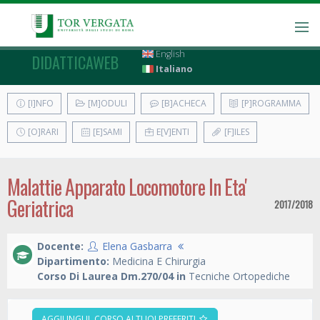
English
DIDATTICAWEB
Italiano
[I]NFO
[M]ODULI
[B]ACHECA
[P]ROGRAMMA
[O]RARI
[E]SAMI
E[V]ENTI
[F]ILES
Malattie Apparato Locomotore In Eta'
Geriatrica
2017/2018
Docente:
Elena Gasbarra
Dipartimento:
Medicina E Chirurgia
Corso Di Laurea Dm.270/04 in
Tecniche Ortopediche
AGGIUNGI IL CORSO AI TUOI PREFERITI