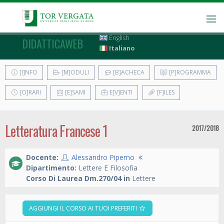
English
DIDATTICAWEB
Italiano
[I]NFO
[M]ODULI
[B]ACHECA
[P]ROGRAMMA
[O]RARI
[E]SAMI
E[V]ENTI
[F]ILES
Letteratura Francese 1
2017/2018
Docente:
Alessandro Piperno
Dipartimento:
Lettere E Filosofia
Corso Di Laurea Dm.270/04 in
Lettere
AGGIUNGI IL CORSO AI TUOI PREFERITI