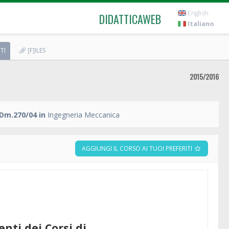
English
DIDATTICAWEB
Italiano
TI
[F]ILES
2015/2016
Dm.270/04 in
Ingegneria Meccanica
AGGIUNGI IL CORSO AI TUOI PREFERITI
enti dei Corsi di