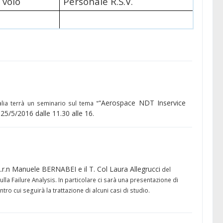
 volo
Personale R.S.V.
“Aerospace NDT Inservice
talia terrà un seminario sul tema "
 25/5/2016 dalle 11.30 alle 16.
A.r.n Manuele BERNABEI e il T. Col Laura Allegrucci
del
lla Failure Analysis. In particolare ci sarà una presentazione di
tro cui seguirà la trattazione di alcuni casi di studio.