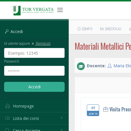
[I]NFO
[M]ODULI
Accedi
Materiali Metallici P
Id utente oppure
Registrati
Password:
Docente:
Maria Eli
Homepage
07
Visita Pres
JUN 16
Lista dei corsi
Cerca docente