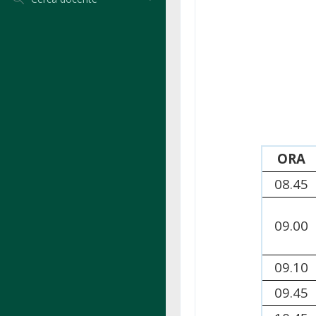
ORA
08.45
09.00
09.10
09.45