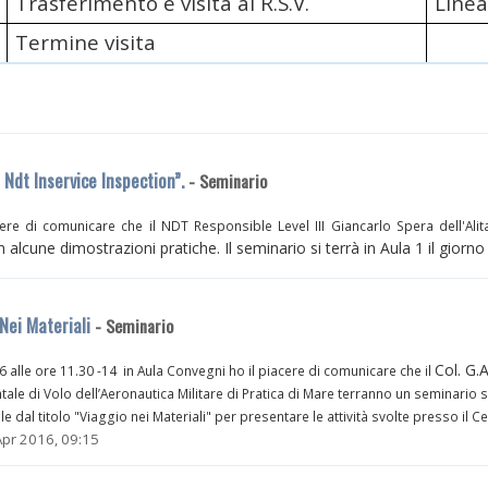
Trasferimento e visita al R.S.V.
Linea
Termine visita
Ndt Inservice Inspection”.
- Seminario
cere di comunicare che il
NDT Responsible Level III Giancarlo Spera dell'
Ali
 alcune dimostrazioni pratiche. Il seminario si terrà in Aula 1 il giorno
Nei Materiali
- Seminario
Col. G.
6 alle ore 11.30 -14 in Aula Convegni ho il piacere di comunicare che il
le di Volo dell’Aeronautica Militare di Pratica di Mare terranno un seminario su
e dal titolo "Viaggio nei Materiali" per presentare le attività svolte presso il Cen
Apr 2016, 09:15