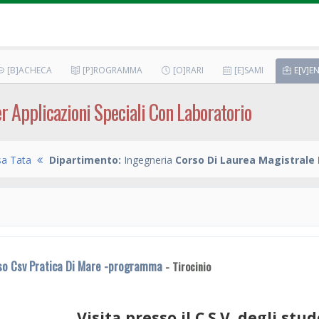
[B]ACHECA
[P]ROGRAMMA
[O]RARI
[E]SAMI
E[V]EN
er Applicazioni Speciali Con Laboratorio
sa Tata
Dipartimento:
Ingegneria
Corso Di Laurea Magistrale 
so Csv Pratica Di Mare -programma
- Tirocinio
Visita presso il C.S.V. degli stud