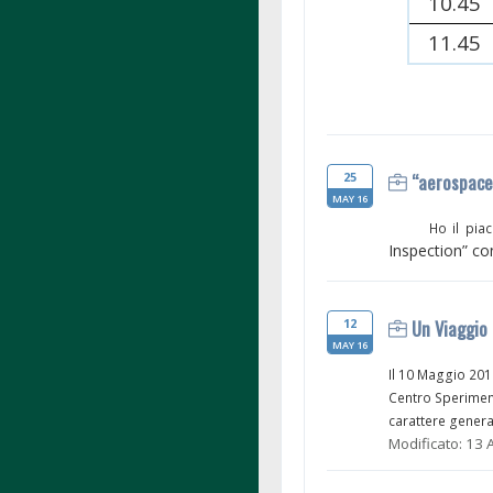
10.45
11.45
25
“aerospace 
MAY 16
Ho il pia
Inspection” con
12
Un Viaggio 
MAY 16
Il 10 Maggio 201
Centro Sperimenta
carattere general
Modificato: 13 