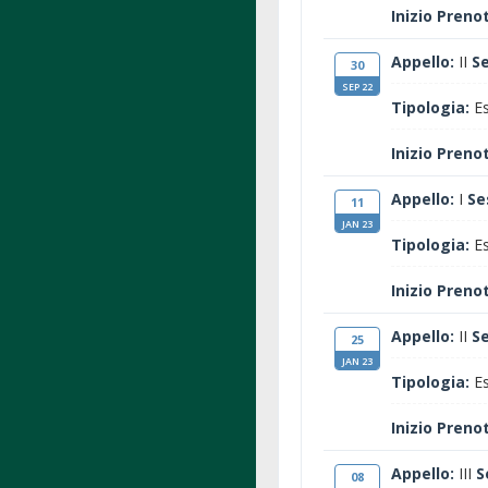
Inizio Preno
Appello:
II
S
30
SEP 22
Tipologia:
Es
Inizio Preno
Appello:
I
Se
11
JAN 23
Tipologia:
Es
Inizio Preno
Appello:
II
S
25
JAN 23
Tipologia:
Es
Inizio Preno
Appello:
III
S
08