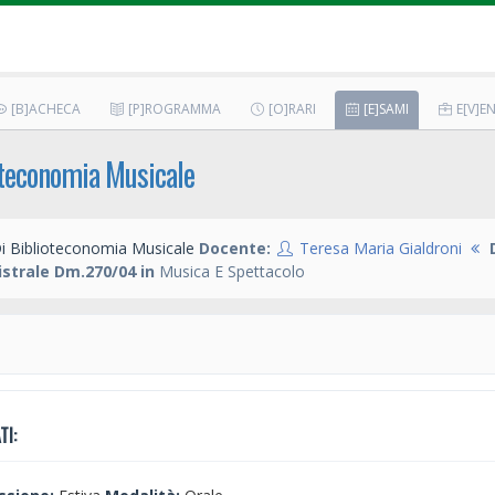
[B]ACHECA
[P]ROGRAMMA
[O]RARI
[E]SAMI
E[V]EN
oteconomia Musicale
i Biblioteconomia Musicale
Docente:
Teresa Maria Gialdroni
strale Dm.270/04 in
Musica E Spettacolo
TI: