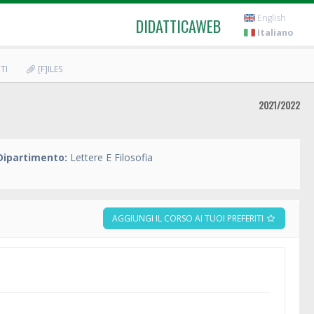
English
DIDATTICAWEB
Italiano
TI
[F]ILES
2021/2022
Dipartimento:
Lettere E Filosofia
AGGIUNGI IL CORSO AI TUOI PREFERITI