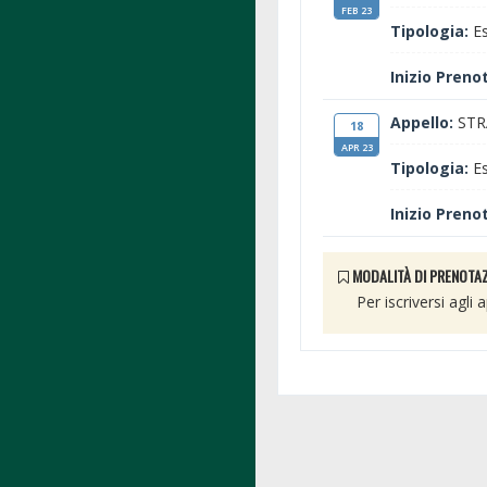
FEB 23
Tipologia:
Es
Inizio Preno
Appello:
STR
18
APR 23
Tipologia:
Es
Inizio Preno
MODALITÀ DI PRENOTAZ
Per iscriversi agli