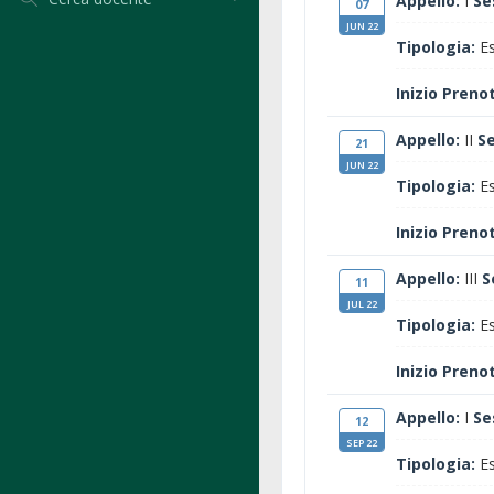
Appello:
I
Se
07
JUN 22
Tipologia:
Es
Inizio Preno
Appello:
II
S
21
JUN 22
Tipologia:
Es
Inizio Preno
Appello:
III
S
11
JUL 22
Tipologia:
Es
Inizio Preno
Appello:
I
Se
12
SEP 22
Tipologia:
Es