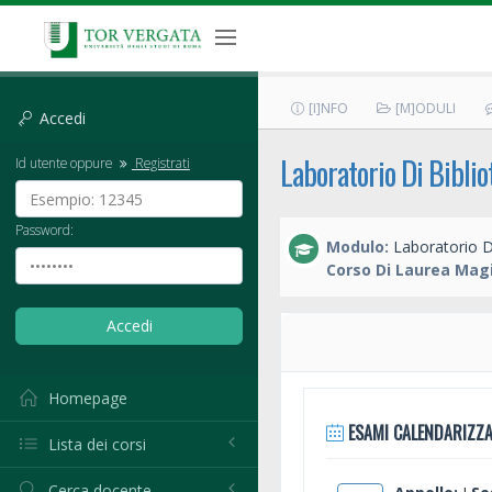
[I]NFO
[M]ODULI
Accedi
Laboratorio Di Bibli
Id utente oppure
Registrati
Password:
Modulo:
Laboratorio D
Corso Di Laurea Magi
Homepage
ESAMI CALENDARIZZA
Lista dei corsi
Cerca docente