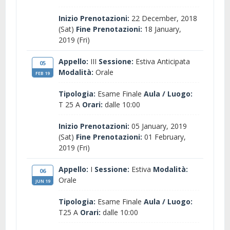
Inizio Prenotazioni:
22 December, 2018
(Sat)
Fine Prenotazioni:
18 January,
2019 (Fri)
Appello:
III
Sessione:
Estiva Anticipata
05
Modalità:
Orale
FEB 19
Tipologia:
Esame Finale
Aula / Luogo:
T 25 A
Orari:
dalle 10:00
Inizio Prenotazioni:
05 January, 2019
(Sat)
Fine Prenotazioni:
01 February,
2019 (Fri)
Appello:
I
Sessione:
Estiva
Modalità:
06
Orale
JUN 19
Tipologia:
Esame Finale
Aula / Luogo:
T25 A
Orari:
dalle 10:00