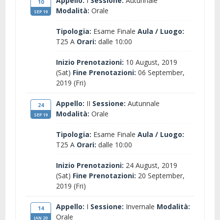
Appello:
I
Sessione:
Autunnale
10
Modalità:
Orale
SEP 19
Tipologia:
Esame Finale
Aula / Luogo:
T25 A
Orari:
dalle 10:00
Inizio Prenotazioni:
10 August, 2019
(Sat)
Fine Prenotazioni:
06 September,
2019 (Fri)
Appello:
II
Sessione:
Autunnale
24
Modalità:
Orale
SEP 19
Tipologia:
Esame Finale
Aula / Luogo:
T25 A
Orari:
dalle 10:00
Inizio Prenotazioni:
24 August, 2019
(Sat)
Fine Prenotazioni:
20 September,
2019 (Fri)
Appello:
I
Sessione:
Invernale
Modalità:
14
Orale
JAN 20