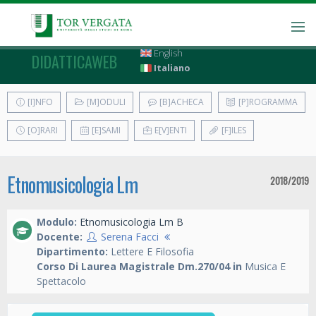
English
DIDATTICAWEB
Italiano
[I]NFO
[M]ODULI
[B]ACHECA
[P]ROGRAMMA
[O]RARI
[E]SAMI
E[V]ENTI
[F]ILES
Etnomusicologia Lm
2018/2019
Modulo:
Etnomusicologia Lm B
Docente:
Serena Facci
Dipartimento:
Lettere E Filosofia
Corso Di Laurea Magistrale Dm.270/04 in
Musica E
Spettacolo