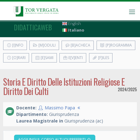
English
DIDATTICAWEB
Italiano
[I]NFO
[M]ODULI
[B]ACHECA
[P]ROGRAMMA
[O]RARI
[E]SAMI
E[V]ENTI
[F]ILES
Storia E Diritto Delle Istituzioni Religiose E
Diritto Dei Culti
2024/2025
Docente:
Massimo Papa
Dipartimento:
Giurisprudenza
Laurea Magistrale in
Giurisprudenza (ac)
AGGIUNGI IL CORSO AI TUOI PREFERITI